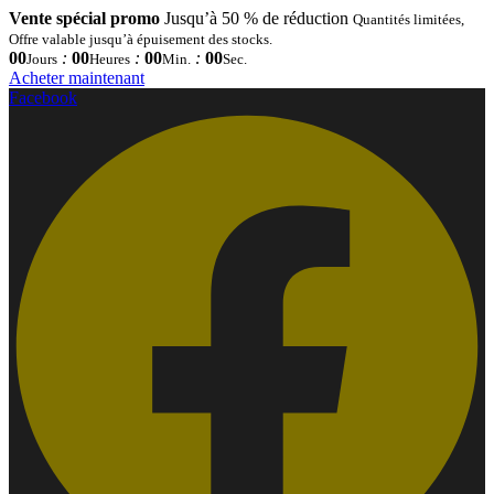
Vente spécial promo
Jusqu’à 50 % de réduction
Quantités limitées,
Offre valable jusqu’à épuisement des stocks.
00
:
00
:
00
:
00
Jours
Heures
Min.
Sec.
Acheter maintenant
Facebook