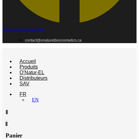
Icon-social-instagram
contact@onaturelbiocosmetics.ca
Accueil
Produits
O’Natur-EL
Distributeurs
SAV
FR
EN
0
0
Panier