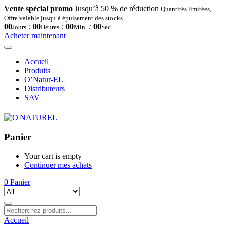
Vente spécial promo
Jusqu’à 50 % de réduction
Quantités limitées,
Offre valable jusqu’à épuisement des stocks.
00
:
00
:
00
:
00
Jours
Heures
Min.
Sec.
Acheter maintenant
Accueil
Produits
O’Natur-EL
Distributeurs
SAV
Panier
Your cart is empty
Continuer mes achats
0
Panier
Accueil