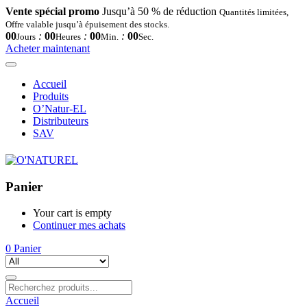
Vente spécial promo
Jusqu’à 50 % de réduction
Quantités limitées,
Offre valable jusqu’à épuisement des stocks.
00
:
00
:
00
:
00
Jours
Heures
Min.
Sec.
Acheter maintenant
Accueil
Produits
O’Natur-EL
Distributeurs
SAV
Panier
Your cart is empty
Continuer mes achats
0
Panier
Accueil