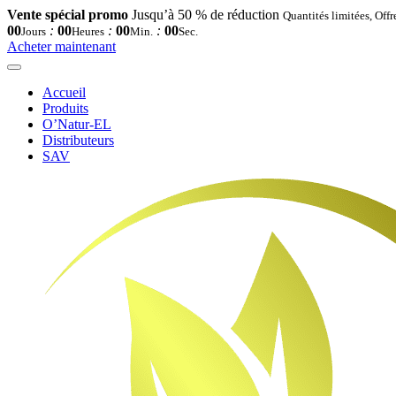
Vente spécial promo
Jusqu’à 50 % de réduction
Quantités limitées, Off
00
:
00
:
00
:
00
Jours
Heures
Min.
Sec.
Acheter maintenant
Accueil
Produits
O’Natur-EL
Distributeurs
SAV