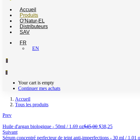
Accueil
Produits
O’Natur-EL
Distributeurs
SAV
FR
EN
0
0
Your cart is empty
Continuer mes achats
Accueil
Tous les produits
Prev
Le
Le
Huile d'argan biologique - 50ml / 1.69 oz
$
45,00
$
38,25
prix
prix
Suivant
initial
actuel
Sérum concentré perfecteur de teint anti-imperfections - 30 ml / 1.01 