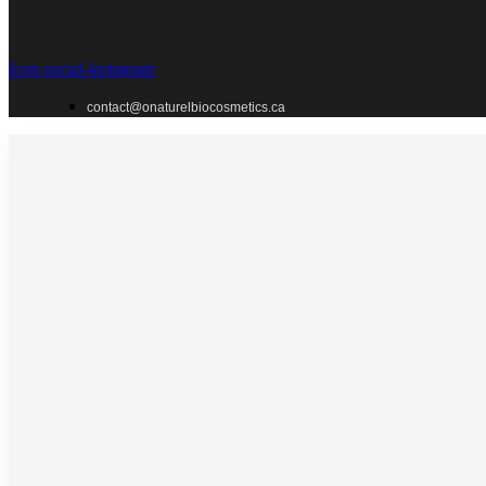
Icon-social-instagram
contact@onaturelbiocosmetics.ca