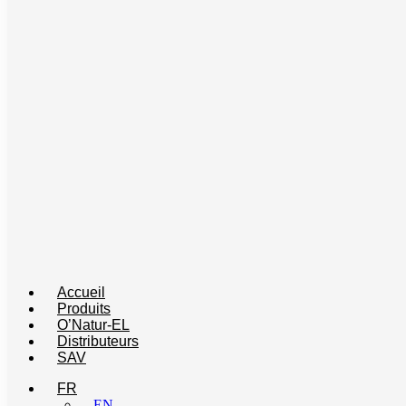
Accueil
Produits
O’Natur-EL
Distributeurs
SAV
FR
EN