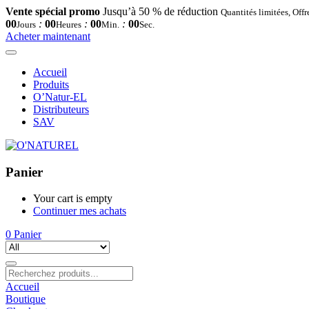
Vente spécial promo
Jusqu’à 50 % de réduction
Quantités limitées, Off
00
:
00
:
00
:
00
Jours
Heures
Min.
Sec.
Acheter maintenant
Accueil
Produits
O’Natur-EL
Distributeurs
SAV
Panier
Your cart is empty
Continuer mes achats
0
Panier
Accueil
Boutique