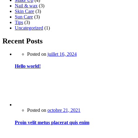
Make Up
(4)
Nail & wax
(3)
Skin Care
(3)
Sun Care
(3)
Tips
(3)
Uncategorized
(1)
Recent Posts
Posted on
juillet 16, 2024
Hello world!
Posted on
octobre 21, 2021
Proin velit metus placerat quis enim